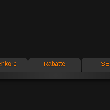
tionen
enkorb
Rabatte
SE