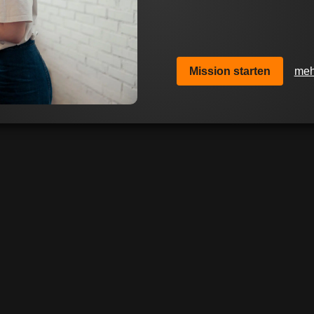
unser Geschäft trotz
der Wid
Heute ist
dieser zu einer g
geworden.
Mission starten
meh