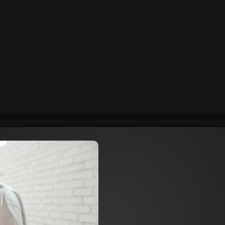
V
eine süße
Unser Online-Shop war un
Herausforderungen von COV
stabil zu halten und neue 
Klick konnten Kunden uns