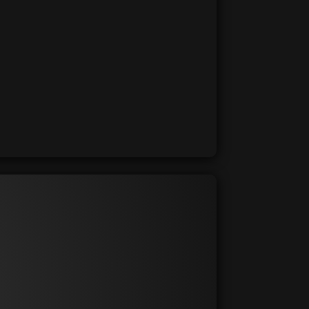
ersuchung
ser Rettungsanker während
der
ID-19. Er half uns,
unseren Umsatz
Kunden zu
gewinnen. Mit nur einem
ere
Leckereien genießen, während wir