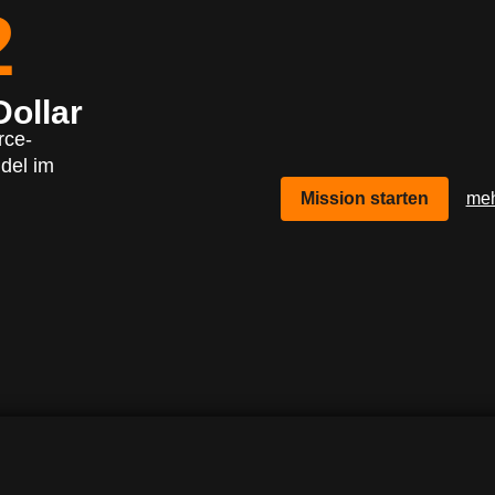
2
Dollar
rce-
del im
Mission starten
meh
eben?