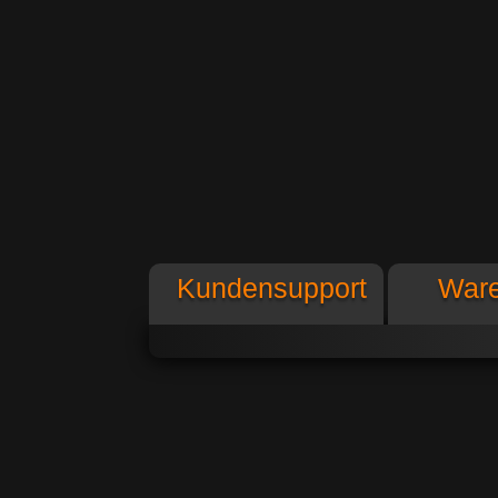
Funk
die
Kundensupport
War