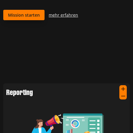
Mission starten
mehr erfahren
Missionen
die
L
Reporting
K